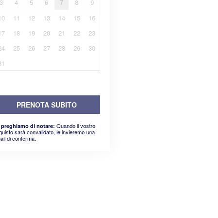
3
4
5
6
7
8
9
10
11
12
13
14
15
16
17
18
19
20
21
22
23
24
25
26
27
28
29
30
31
PRENOTA SUBITO
Quando il vostro
 preghiamo di notare:
quisto sarà convalidato, le invieremo una
ail di conferma.