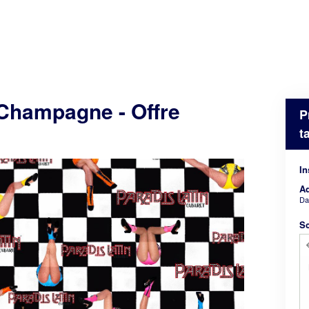
Champagne - Offre
P
t
In
Ad
D
Sc