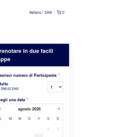
Italiano
DKK
0
renotare in due facili
appe
serisci numero di Participants
*
ulto
a
598,02 DKK
egli una data
*
agosto
2026
L
M
M
G
V
S
D
1
2