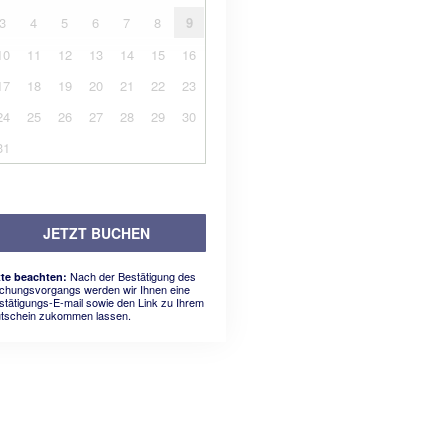
3
4
5
6
7
8
9
10
11
12
13
14
15
16
17
18
19
20
21
22
23
24
25
26
27
28
29
30
31
JETZT BUCHEN
Nach der Bestätigung des
tte beachten:
chungsvorgangs werden wir Ihnen eine
stätigungs-E-mail sowie den Link zu Ihrem
tschein zukommen lassen.