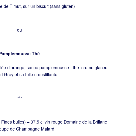
re de Timut, sur un biscuit (sans gluten)
ou
Pamplemousse-Thé
ée d’orange, sauce pamplemousse - thé crème glacée
l Grey et sa tuile croustillante
***
r Fines bulles) – 37,5 cl vin rouge Domaine de la Brillane
coupe de Champagne Malard