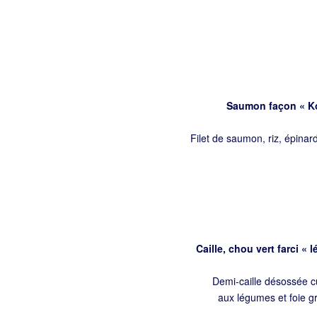
Saumon façon « Ko
Filet de saumon, riz, épinard
Caille, chou vert farci « 
Demi-caille désossée cui
aux légumes et foie gra