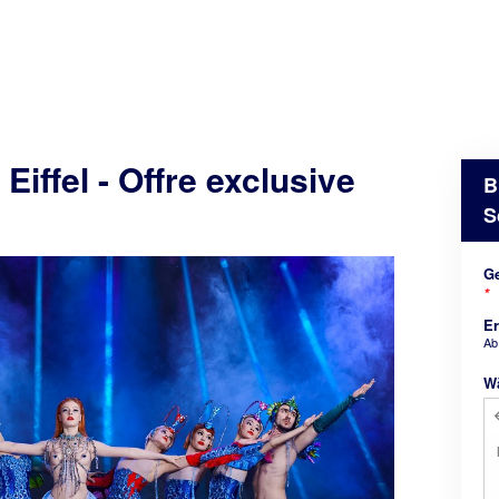
Eiffel - Offre exclusive
B
S
Ge
*
E
A
W