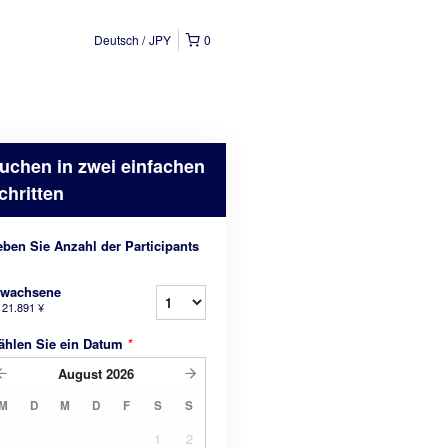
Deutsch
JPY
0
uchen in zwei einfachen
chritten
ben Sie Anzahl der Participants
rwachsene
b
21.891 ¥
ählen Sie ein Datum
*
August
2026
M
D
M
D
F
S
S
1
2