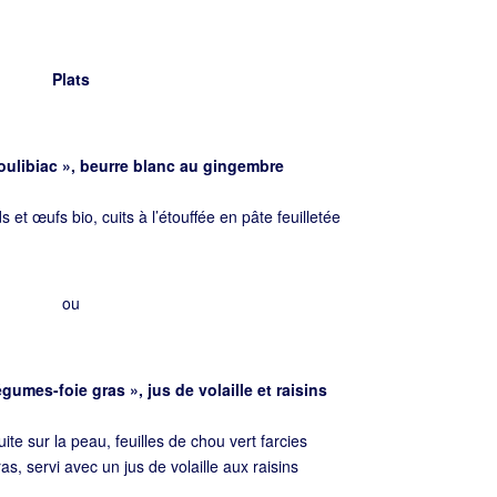
Plats
ulibiac », beurre blanc au gingembre
s et œufs bio, cuits à l’étouffée en pâte feuilletée
ou
légumes-foie gras », jus de volaille et raisins
te sur la peau, feuilles de chou vert farcies
s, servi avec un jus de volaille aux raisins