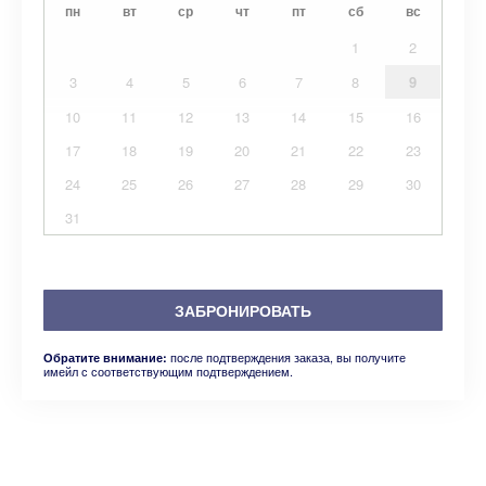
пн
вт
ср
чт
пт
сб
вс
1
2
3
4
5
6
7
8
9
10
11
12
13
14
15
16
17
18
19
20
21
22
23
24
25
26
27
28
29
30
31
ЗАБРОНИРОВАТЬ
после подтверждения заказа, вы получите
Обратите внимание:
имейл с соответствующим подтверждением.