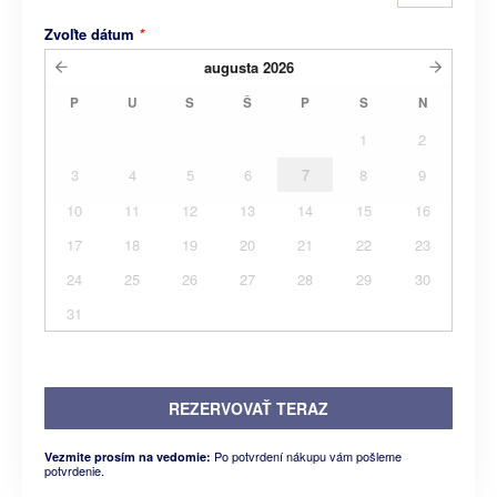
Zvoľte dátum
*
augusta
2026
P
U
S
Š
P
S
N
1
2
3
4
5
6
7
8
9
10
11
12
13
14
15
16
17
18
19
20
21
22
23
24
25
26
27
28
29
30
31
REZERVOVAŤ TERAZ
Po potvrdení nákupu vám pošleme
Vezmite prosím na vedomie:
potvrdenie.