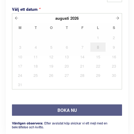
Välj ett datum
*
augusti
2026
M
T
O
T
F
L
S
1
2
3
4
5
6
7
8
9
10
11
12
13
14
15
16
17
18
19
20
21
22
23
24
25
26
27
28
29
30
31
BOKA NU
Efter avslutat köp skickar vi ett mejl med en
Vänligen observera:
bekräftelse och kvitto.